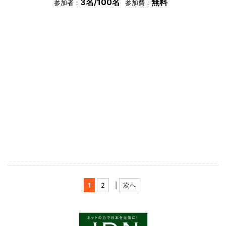
3名/100名
無料
参加者：
参加費：
1
2
|
次へ