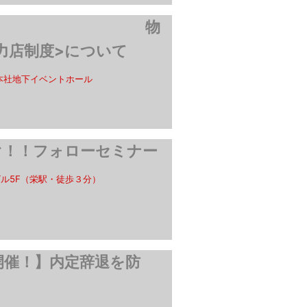
ビスご説明会 物
力店制度>について
本社地下イベントホール
ぐ！！フォローセミナー
ビル5F（栄駅・徒歩３分）
開催！】内定辞退を防