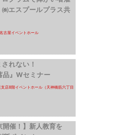
！㈱エスプールプラス共
名古屋イベントホール
はすまされない！
蓄品』Wセミナー
阪支店8階イベントホール（天神橋筋六丁目
京開催！】新人教育を