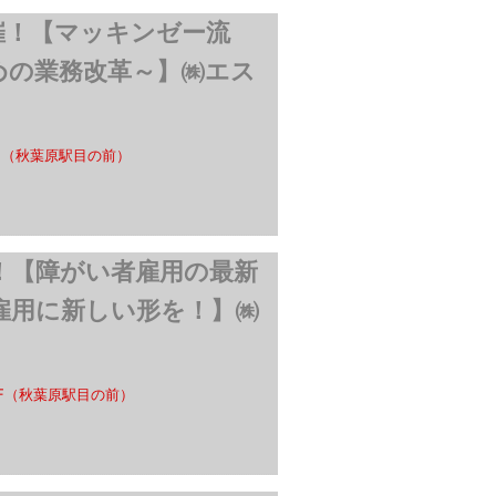
原開催！【マッキンゼー流
めの業務改革～】㈱エス
F（秋葉原駅目の前）
催！【障がい者雇用の最新
雇用に新しい形を！】㈱
F（秋葉原駅目の前）