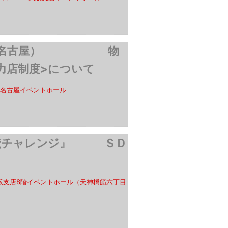
明会（名古屋） 物
力店制度>について
名古屋イベントホール
貢献チャレンジ』 ＳＤ
大阪支店8階イベントホール（天神橋筋六丁目