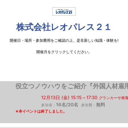
株式会社レオパレス２１
開催日・場所・参加費用をご確認の上、是非新しい知識・体験を!
開催月をクリックしてください。
役立つノウハウをご紹介『外国人材雇
12月13日 (金) 15:15～17:30
グランカーサ南青
16名/20名
無料
参加者：
参加費：