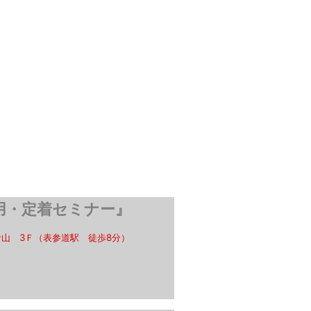
用・定着セミナー』
山 3Ｆ（表参道駅 徒歩8分）