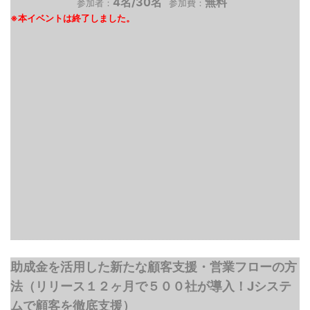
4名/30名
無料
参加者：
参加費：
助成金を活用した新たな顧客支援・営業フローの方
法（リリース１２ヶ月で５００社が導入！Jシステ
ムで顧客を徹底支援）