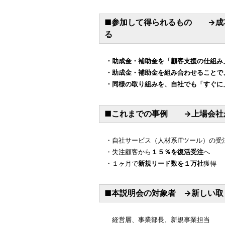
■参加して得られるもの →成
る
・助成金・補助金を「顧客支援の仕組み
・助成金・補助金を組み合わせることで
・同様の取り組みを、自社でも「すぐに
■これまでの事例 →上場会社
・自社サービス（人材系ITツール）の受
・失注顧客から
１５％を復活受注
へ
・１ヶ月で
新規リード数を１万社
獲得
■本説明会の対象者 →新しい取
経営層、事業部長、新規事業担当