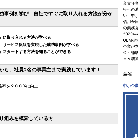
業責任
模への
功事例を学び、自社ですぐに取り入れる方法が分か
い、中
信用金
の業務
2020
」に取り入れる方法が学べる
OEM
、サービス拡販を実現した成功事例が学べる
企業が
」スタートする方法を知ることができる
金・補
日々増
から、社員2名の事業主まで実践しています！
主催
中小企
注率を
２００％
に向上
り組みを模索している方