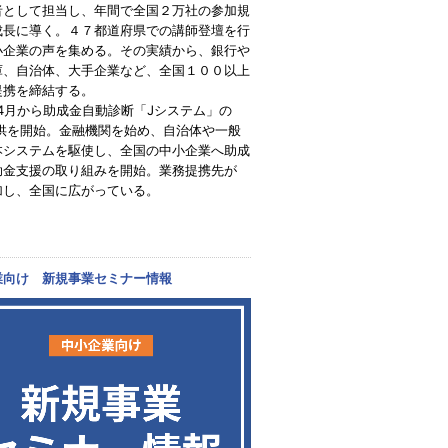
者として担当し、年間で全国２万社の参加規
成長に導く。４７都道府県での講師登壇を行
小企業の声を集める。その実績から、銀行や
庫、自治体、大手企業など、全国１００以上
提携を締結する。
年4月から助成金自動診断「Jシステム」の
提供を開始。金融機関を始め、自治体や一般
本システムを駆使し、全国の中小企業へ助成
助金支援の取り組みを開始。業務提携先が
加し、全国に広がっている。
業向け 新規事業セミナー情報