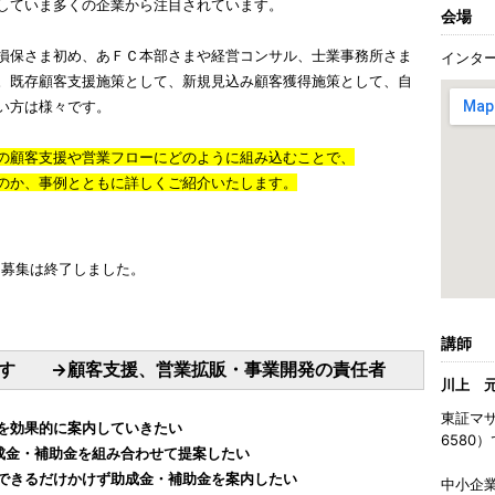
していま多くの企業から注目されています。
会場
損保さま初め、あＦＣ本部さまや経営コンサル、士業事務所さま
インタ
。既存顧客支援施策として、新規見込み顧客獲得施策として、自
い方は様々です。
の顧客支援や営業フローにどのように組み込むことで、
のか、事例とともに詳しくご紹介いたします。
募集は終了しました。
講師
です →顧客支援、営業拡販・事業開発の責任者
川上 
東証マ
を効果的に案内していきたい
6580
成金・補助金を組み合わせて提案したい
できるだけかけず助成金・補助金を案内したい
中小企