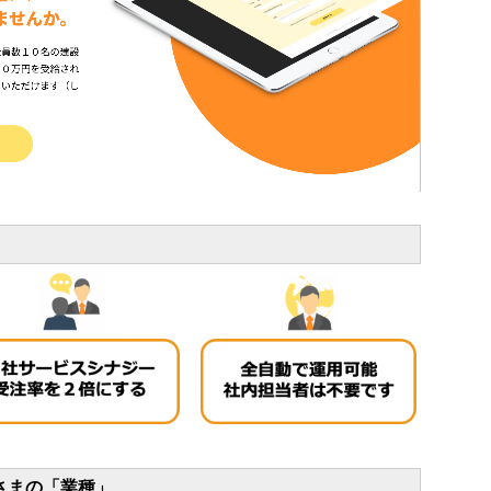
さまの「
業種」