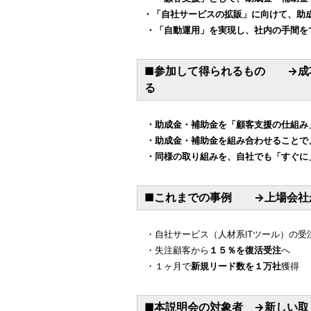
・「自社サービスの拡販」に向けて、助
・「自動運用」を実現し、社内の手間を
■参加して得られるもの →成
る
・助成金・補助金を「顧客支援の仕組み
・助成金・補助金を組み合わせることで
・同様の取り組みを、自社でも「すぐに
■これまでの事例 →上場会社
・自社サービス（人材系ITツール）の受
・失注顧客から
１５％を復活受注
へ
・１ヶ月で
新規リード数を１万社
獲得
■本説明会の対象者 →新しい取