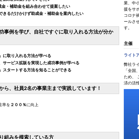
業、中
成金・補助金を組み合わせて提案したい
援をサ
できるだけかけず助成金・補助金を案内したい
コロナ
ールさ
す。
功事例を学び、自社ですぐに取り入れる方法が分か
主催
ライト
」に取り入れる方法が学べる
、サービス拡販を実現した成功事例が学べる
弊社ラ
」スタートする方法を知ることができる
「全国
ため、
済の活
から、社員2名の事業主まで実践しています！
注率を
２００％
に向上
り組みを模索している方