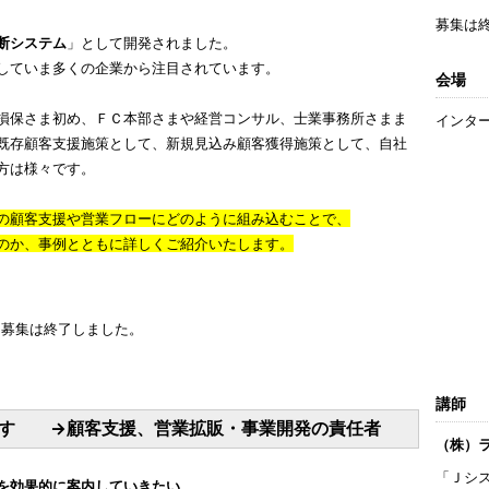
募集は
断システム
」として開発されました。
していま多くの企業から注目されています。
会場
損保さま初め、ＦＣ本部さまや経営コンサル、士業事務所さまま
インタ
既存顧客支援施策として、新規見込み顧客獲得施策として、自社
方は様々です。
の顧客支援や営業フローにどのように組み込むことで、
のか、事例とともに詳しくご紹介いたします。
募集は終了しました。
講師
です →顧客支援、営業拡販・事業開発の責任者
（株）
「Ｊシ
を効果的に案内していきたい