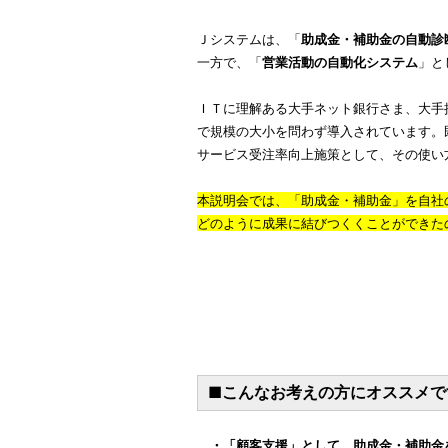
Ｊシステムは、「
助成金・補助金の自動診
一方で、「
営業活動の自動化システム
」と
ＩＴに理解ある大手ネット銀行さま、大手
で規模の大小を問わず導入されています。
サービス受注率向上施策として、その使い
本説明会では、「助成金・補助金」を自社
どのように成果に結びつくくことができた
■こんなお考えの方にオススメ
・「顧客支援」として、助成金・補助金