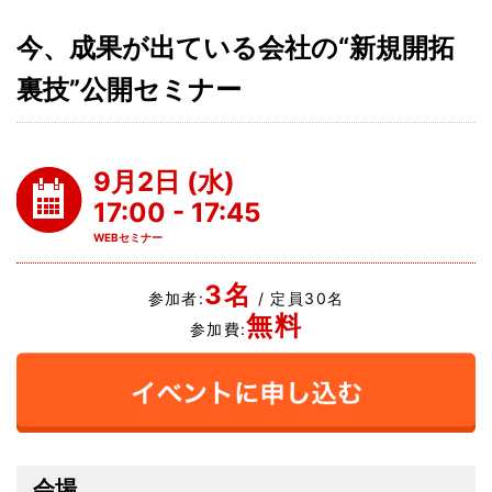
今、成果が出ている会社の“新規開拓
裏技”公開セミナー
9月2日 (水)
17:00 - 17:45
WEBセミナー
3名
参加者:
/ 定員30名
無料
参加費:
会場