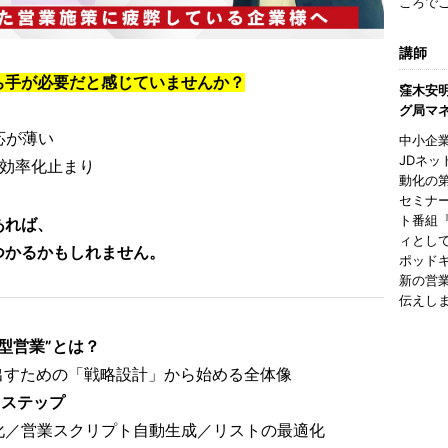
ころで
講師
ち手が必要だと感じていませんか？
窪木安
グ局マ
応が薄い
中小企
JDネッ
業効率化止まり
動化の
セミナ
ト番組
あれば、
ィとし
つかるかもしれません。
ポッド
新の営
伝えし
型営業”とは？
出すための「戦略設計」から始める全体像
4ステップ
化／営業スクリプト自動生成／リストの最適化