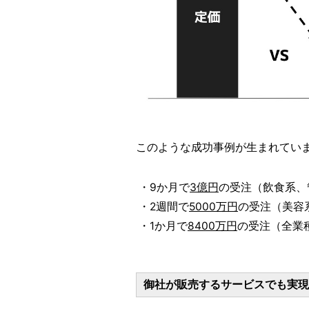
このような成功事例が生まれてい
・9か月で
3億円
の受注（飲食系、
・2週間で
5000万円
の受注（美容
・1か月で
8400万円
の受注（全業
御社が販売するサービスでも実