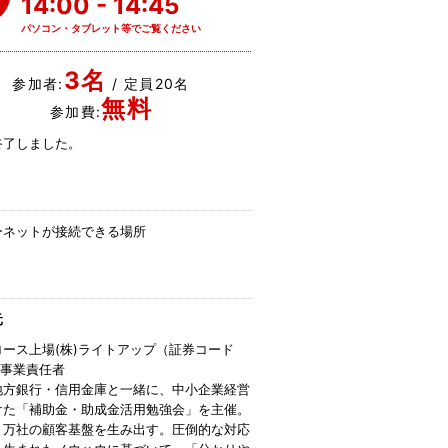
14:00 - 14:45
パソコン・タブレット等でご覧ください
3名
参加者:
/ 定員20名
無料
参加費:
終了しました。
ーネットが接続できる場所
元
ロース上場(株)ライトアップ（証券コード
） 事業責任者
地方銀行・信用金庫と一緒に、中小企業経営
けた「補助金・助成金活用勉強会」を主催。
０万社の顧客基盤を生み出す。圧倒的な対応