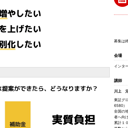
募集は
会場
インタ
講師
川上 
東証グ
6580
全国の
者へ向
累計１