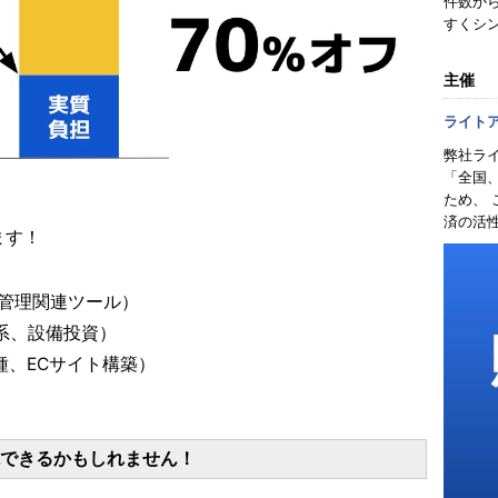
件数か
すくシ
主催
ライト
弊社ラ
「全国
ため、
済の活
ます！
管理関連ツール）
系、設備投資）
種、ECサイト構築）
現できるかもしれません！