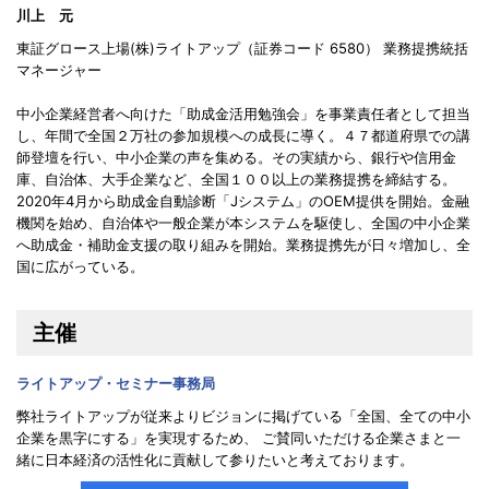
川上 元
東証グロース上場(株)ライトアップ（証券コード 6580） 業務提携統括
マネージャー
中小企業経営者へ向けた「助成金活用勉強会」を事業責任者として担当
し、年間で全国２万社の参加規模への成長に導く。４７都道府県での講
師登壇を行い、中小企業の声を集める。その実績から、銀行や信用金
庫、自治体、大手企業など、全国１００以上の業務提携を締結する。
2020年4月から助成金自動診断「Jシステム」のOEM提供を開始。金融
機関を始め、自治体や一般企業が本システムを駆使し、全国の中小企業
へ助成金・補助金支援の取り組みを開始。業務提携先が日々増加し、全
国に広がっている。
主催
ライトアップ・セミナー事務局
弊社ライトアップが従来よりビジョンに掲げている「全国、全ての中小
企業を黒字にする」を実現するため、 ご賛同いただける企業さまと一
緒に日本経済の活性化に貢献して参りたいと考えております。