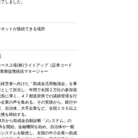
終了しました。
ーネットが接続できる場所
元
ロース上場(株)ライトアップ（証券コード
） 業務提携統括マネージャー
業経営者へ向けた「助成金活用勉強会」を事
者として担当し、年間で全国２万社の参加規
成長に導く。４７都道府県での講師登壇を行
小企業の声を集める。その実績から、銀行や
庫、自治体、大手企業など、全国１００以上
提携を締結する。
年4月から助成金自動診断「Jシステム」の
提供を開始。金融機関を始め、自治体や一般
本システムを駆使し、全国の中小企業へ助成