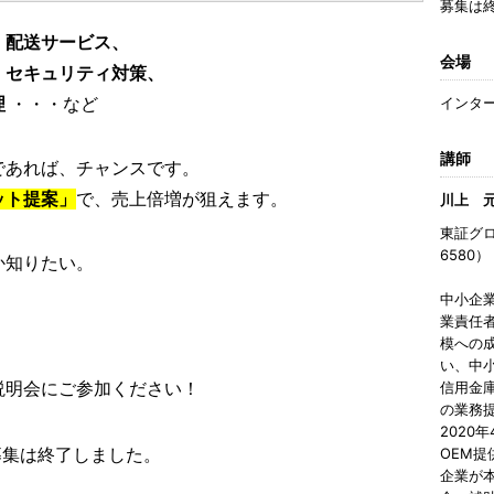
募集は
、配送サービス、
会場
、セキュリティ対策、
理
・・・など
インタ
講師
であれば、チャンスです。
ット提案」
で、売上倍増が狙えます。
川上 
東証グ
6580
か知りたい。
。
中小企
業責任
模への
い、中
説明会にご参加ください！
信用金
の業務
2020
募集は終了しました。
OEM
企業が