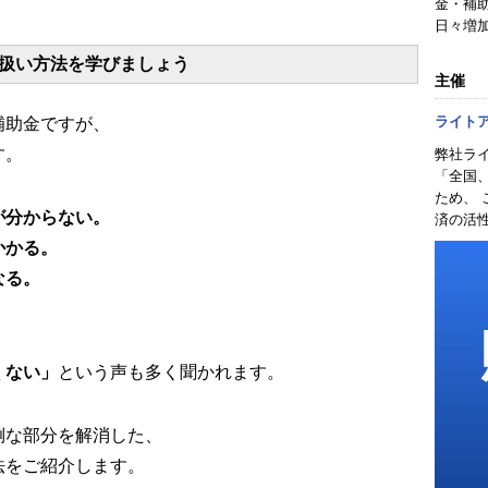
金・補
日々増
扱い方法を学びましょう
主催
ライト
補助金ですが、
す。
弊社ラ
「全国
ため、
が分からない。
済の活
かかる。
なる。
くない」
という声も多く聞かれます。
倒な部分を解消した、
法をご紹介します。