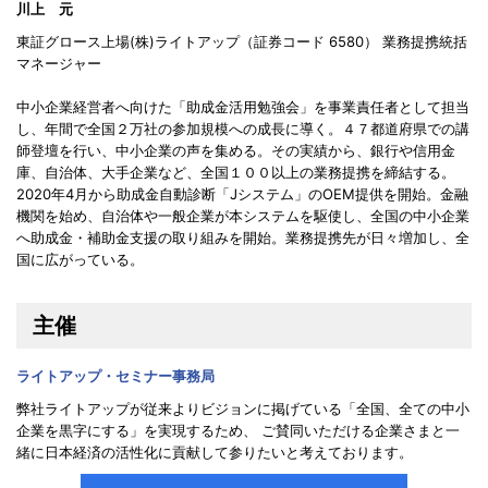
川上 元
東証グロース上場(株)ライトアップ（証券コード 6580） 業務提携統括
マネージャー
中小企業経営者へ向けた「助成金活用勉強会」を事業責任者として担当
し、年間で全国２万社の参加規模への成長に導く。４７都道府県での講
師登壇を行い、中小企業の声を集める。その実績から、銀行や信用金
庫、自治体、大手企業など、全国１００以上の業務提携を締結する。
2020年4月から助成金自動診断「Jシステム」のOEM提供を開始。金融
機関を始め、自治体や一般企業が本システムを駆使し、全国の中小企業
へ助成金・補助金支援の取り組みを開始。業務提携先が日々増加し、全
国に広がっている。
主催
ライトアップ・セミナー事務局
弊社ライトアップが従来よりビジョンに掲げている「全国、全ての中小
企業を黒字にする」を実現するため、 ご賛同いただける企業さまと一
緒に日本経済の活性化に貢献して参りたいと考えております。