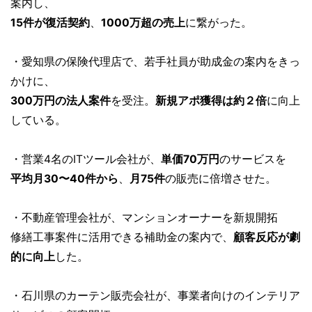
案内し、
15件が復活契約
、
1000万超の売上
に繋がった。
・愛知県の保険代理店で、若手社員が助成金の案内をきっ
かけに、
300万円の法人案件
を受注。
新規アポ獲得は約２倍
に向上
している。
・営業4名のITツール会社が、
単価70万円
のサービスを
平均月30〜40件から
、
月75件
の販売に倍増させた。
・不動産管理会社が、マンションオーナーを新規開拓
修繕工事案件に活用できる補助金の案内で、
顧客反応が劇
的に向上
した。
・石川県のカーテン販売会社が、事業者向けのインテリア