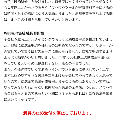
って「民泊研修」を受けました。自分でゆっくりやっていたら少なくと
も１年以上かかったであろうノウハウやツールが実質無料で手に入るの
は時間とお金の節約になり大変助かりました。新規事業を立ち上げる際
は、またこの仕組を活用していきたいと思います。
WEB制作会社 社長 野田様
子会社を立ち上げたタイミングでちょうど助成金申請を検討していまし
た。他社に助成金申請を任せるのは初めてだったのですが、サポートが
充実していて驚くほどスムーズに進められました。自社で申請するより
よっぽど効率がいいと思いました。年間1,000社以上の助成金申請代行
をしているというのは伊達じゃない、流石の一言でした。
また、今後伸びていくであろうインバウンド市場に参入していく上で、
まずは始めやすそうな民泊を立ち上げた子会社でやってみようと思って
いたので、助成金で民泊研修費用がまかなえるのはありがたいですね。
やってみないとわからない状態だった民泊の全体像がつかめ、ノウハウ
も全部もらえるのであっという間に（３ヶ月もあれば）既存民泊事業者
に追いつけそうです。
満員のため受付を停止しております。