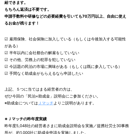
給できます。
もちろん返済は不要です。
申請手数料や研修などの必要経費を引いても70万円以上、自由に使え
るお金が残ります！
☑ 雇用保険、社会保険に加入している（もしくは今後加入する可能性
がある）
☑ 半年以内に会社都合の解雇をしていない
☑ その他、労務上の犯罪を犯していない
☑ 今話題の民泊の市場に興味がある（もしくは既に参入している）
☑ 手間なく助成金がもらえるなら申請したい
上記、５つに当てはまる経営者の方は、
ぜひ今回の「民泊×助成金」説明会にご参加ください。
※助成金については
Ｊマッチ
よりご説明があります。
※Ｊマッチの昨年度実績
昨年度5,048社の経営者さまに助成金説明会を実施／提携社労士30事務
所が、約1,000社に助成金申請を実施しました。